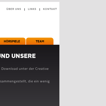
ÜBER UNS
|
LINKS
|
KONTAKT
HÖRSPIELE
TEAM
UND UNSERE
m Download unter der Creative
sammengestellt, die ein wenig