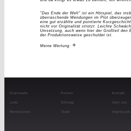
"Das Ende der Welt" ist ein Hörspiel, das in
überraschende Wendungen im Plot überzeugen
eine gut erzählte und pointierte Kurzgeschich
nicht vor Originalität strotzt. Leichte Schwäch
Umsetzung, auch wenn hier der Großteil den 
der Produktionsweise geschuldet ist.
+
Meine Wertung:
Downloads
Partner
Kontakt
Links
Sitemap
Über uns
Rezensionen
Team
Impressum