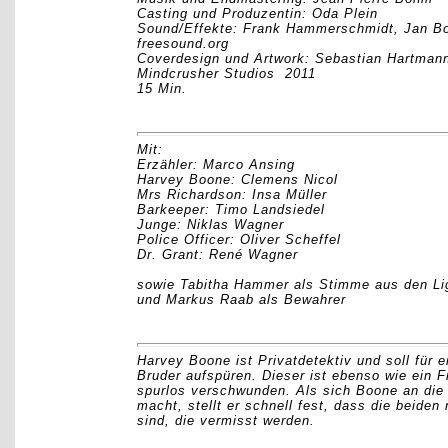
Casting und Produzentin: Oda Plein
Sound/Effekte: Frank Hammerschmidt, Jan B
freesound.org
Coverdesign und Artwork: Sebastian Hartman
Mindcrusher Studios 2011
15 Min.
Mit:
Erzähler: Marco Ansing
Harvey Boone: Clemens Nicol
Mrs Richardson: Insa Müller
Barkeeper: Timo Landsiedel
Junge: Niklas Wagner
Police Officer: Oliver Scheffel
Dr. Grant: René Wagner
sowie Tabitha Hammer als Stimme aus den Li
und Markus Raab als Bewahrer
Harvey Boone ist Privatdetektiv und soll für e
Bruder aufspüren. Dieser ist ebenso wie ein 
spurlos verschwunden. Als sich Boone an die
macht, stellt er schnell fest, dass die beiden 
sind, die vermisst werden.