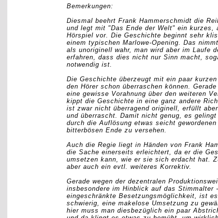
Bemerkungen:
Diesmal beehrt Frank Hammerschmidt die Rei
und legt mit "Das Ende der Welt" ein kurzes, 
Hörspiel vor. Die Geschichte beginnt sehr kli
einem typischen Marlowe-Opening. Das nimm
als unoriginell wahr, man wird aber im Laufe 
erfahren, dass dies nicht nur Sinn macht, so
notwendig ist.
Die Geschichte überzeugt mit ein paar kurze
den Hörer schon überraschen können. Gerade
eine gewisse Vorahnung über den weiteren Verl
kippt die Geschichte in eine ganz andere Ric
ist zwar nicht überragend originell, erfüllt ab
und überrascht. Damit nicht genug, es geling
durch die Auflösung etwas seicht gewordenen
bitterbösen Ende zu versehen.
Auch die Regie liegt in Händen von Frank H
die Sache einerseits erleichtert, da er die Ge
umsetzen kann, wie er sie sich erdacht hat. 
aber auch ein evtl. weiteres Korrektiv.
Gerade wegen der dezentralen Produktionswei
insbesondere im Hinblick auf das Stimmalter 
eingeschränkte Besetzungsmöglichkeit, ist e
schwierig, eine makelose Umsetzung zu gewäh
hier muss man diesbezüglich ein paar Abstri
und da klingt es etwas zu bemüht, um wirklic